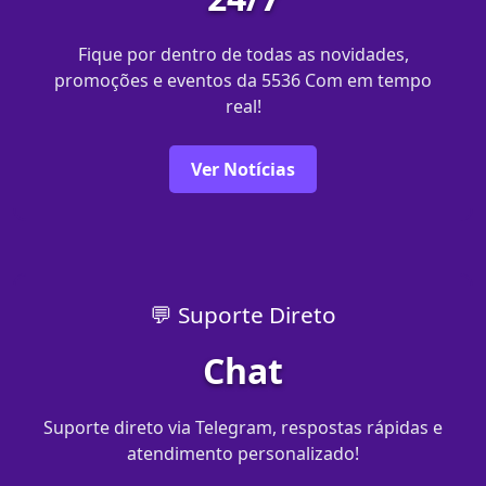
Fique por dentro de todas as novidades,
promoções e eventos da 5536 Com em tempo
real!
Ver Notícias
💬 Suporte Direto
Chat
Suporte direto via Telegram, respostas rápidas e
atendimento personalizado!