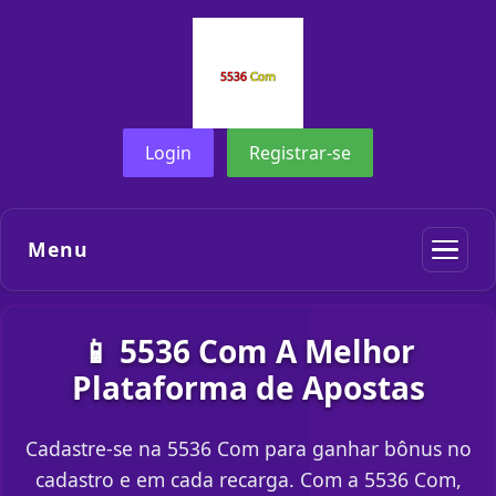
Login
Registrar-se
Menu
📱 5536 Com A Melhor
Plataforma de Apostas
Cadastre-se na 5536 Com para ganhar bônus no
cadastro e em cada recarga. Com a 5536 Com,