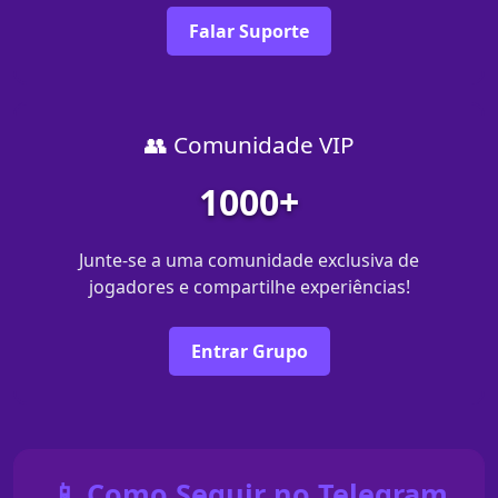
Falar Suporte
👥 Comunidade VIP
1000+
Junte-se a uma comunidade exclusiva de
jogadores e compartilhe experiências!
Entrar Grupo
📱 Como Seguir no Telegram