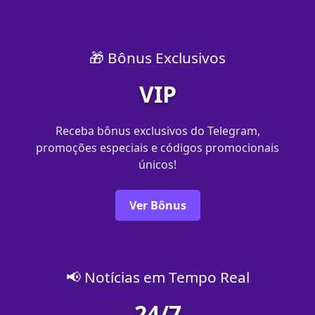
🎁 Bônus Exclusivos
VIP
Receba bônus exclusivos do Telegram,
promoções especiais e códigos promocionais
únicos!
Ver Bônus
📢 Notícias em Tempo Real
24/7