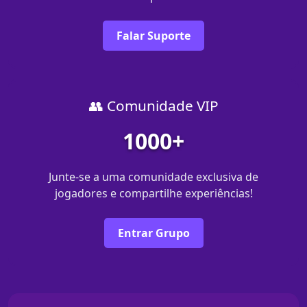
Falar Suporte
👥 Comunidade VIP
1000+
Junte-se a uma comunidade exclusiva de
jogadores e compartilhe experiências!
Entrar Grupo