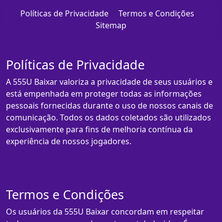
Políticas de Privacidade
Termos e Condições
Sitemap
Políticas de Privacidade
A 555U Baixar valoriza a privacidade de seus usuários e
está empenhada em proteger todas as informações
pessoais fornecidas durante o uso de nossos canais de
comunicação. Todos os dados coletados são utilizados
exclusivamente para fins de melhoria contínua da
experiência de nossos jogadores.
Termos e Condições
Os usuários da 555U Baixar concordam em respeitar