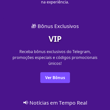
na experiência.
🎁 Bônus Exclusivos
VIP
Receba bônus exclusivos do Telegram,
promoções especiais e códigos promocionais
únicos!
Ver Bônus
📢 Notícias em Tempo Real