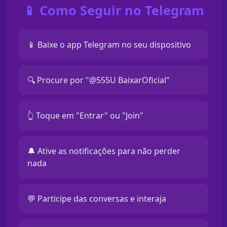
📱 Como Seguir no Telegram
📱 Baixe o app Telegram no seu dispositivo
🔍 Procure por "@555U BaixarOficial"
👆 Toque em "Entrar" ou "Join"
🔔 Ative as notificações para não perder
nada
💬 Participe das conversas e interaja