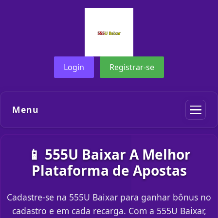
Login
Registrar-se
Menu
📱 555U Baixar A Melhor
Plataforma de Apostas
Cadastre-se na 555U Baixar para ganhar bônus no
cadastro e em cada recarga. Com a 555U Baixar,