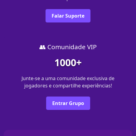
Falar Suporte
👥 Comunidade VIP
1000+
Junte-se a uma comunidade exclusiva de
jogadores e compartilhe experiências!
Entrar Grupo