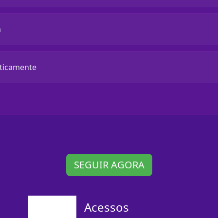
a
aticamente
SEGUIR AGORA
Acessos