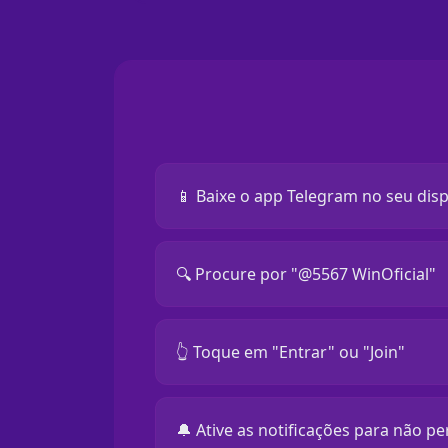
📱 Baixe o app Telegram no seu disp
🔍 Procure por "@5567 WinOficial"
👆 Toque em "Entrar" ou "Join"
🔔 Ative as notificações para não p