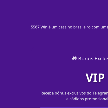
5567 Win é um cassino brasileiro com uma
🎁 Bônus Exclu
VIP
Receba bônus exclusivos do Telegra
e códigos promocionai