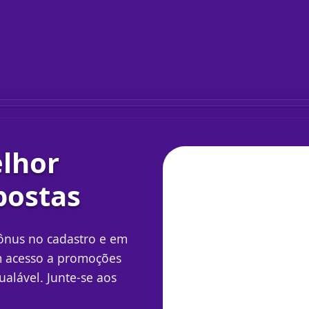
elhor
postas
ônus no cadastro e em
m acesso a promoções
ualável. Junte-se aos