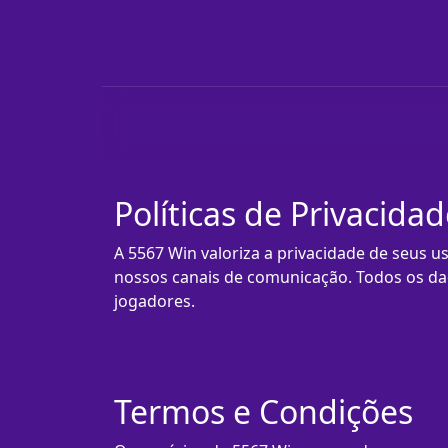
Políticas de Privacida
A 5567 Win valoriza a privacidade de seus 
nossos canais de comunicação. Todos os dad
jogadores.
Termos e Condições