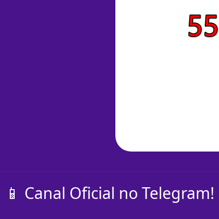
📱 Canal Oficial no Telegram!