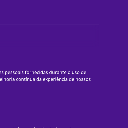
es pessoais fornecidas durante o uso de
elhoria contínua da experiência de nossos