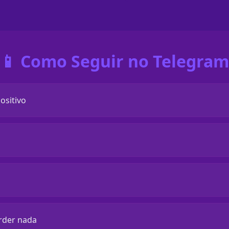
📱 Como Seguir no Telegram
ositivo
erder nada