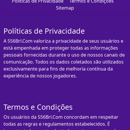
Políticas de Privacidade
Termos e Condições
Sitemap
Políticas de Privacidade
A 556Brl.Com valoriza a privacidade de seus usuários e
está empenhada em proteger todas as informações
pessoais fornecidas durante o uso de nossos canais de
comunicação. Todos os dados coletados são utilizados
exclusivamente para fins de melhoria contínua da
experiência de nossos jogadores.
Termos e Condições
Os usuários da 556Brl.Com concordam em respeitar
todas as regras e regulamentos estabelecidos. É