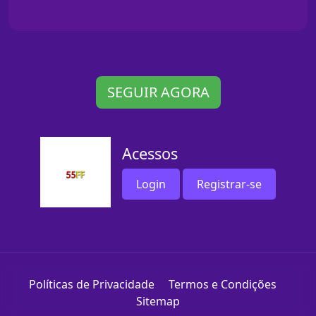
SEGUIR AGORA
Acessos
Login
Registrar-se
Políticas de Privacidade
Termos e Condições
Sitemap