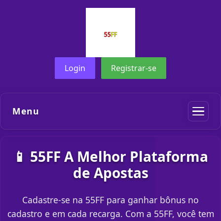
Login
Registrar-se
Menu
📱 55FF A Melhor Plataforma
de Apostas
Cadastre-se na 55FF para ganhar bônus no
cadastro e em cada recarga. Com a 55FF, você tem