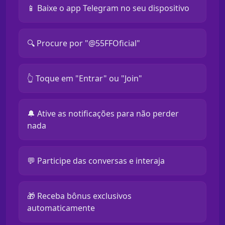
📱 Baixe o app Telegram no seu dispositivo
🔍 Procure por "@55FFOficial"
👆 Toque em "Entrar" ou "Join"
🔔 Ative as notificações para não perder
nada
💬 Participe das conversas e interaja
🎁 Receba bônus exclusivos
automaticamente