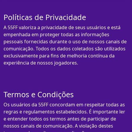
Políticas de Privacidade
A 55FF valoriza a privacidade de seus usuários e está
empenhada em proteger todas as informações
pessoais fornecidas durante o uso de nossos canais de
comunicação. Todos os dados coletados são utilizados
exclusivamente para fins de melhoria contínua da
experiência de nossos jogadores.
Termos e Condições
Os usuários da 55FF concordam em respeitar todas as
regras e regulamentos estabelecidos. É importante ler
e entender todos os termos antes de participar de
nossos canais de comunicação. A violação destes