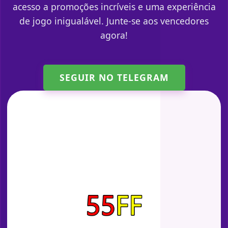
acesso a promoções incríveis e uma experiência
de jogo inigualável. Junte-se aos vencedores
agora!
SEGUIR NO TELEGRAM