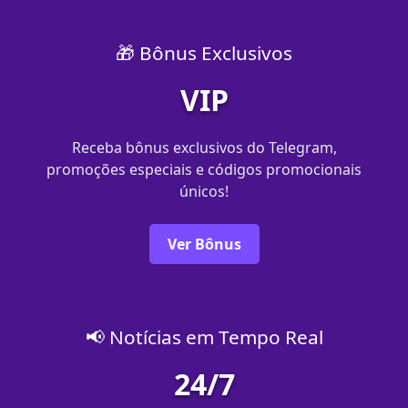
🎁 Bônus Exclusivos
VIP
Receba bônus exclusivos do Telegram,
promoções especiais e códigos promocionais
únicos!
Ver Bônus
📢 Notícias em Tempo Real
24/7