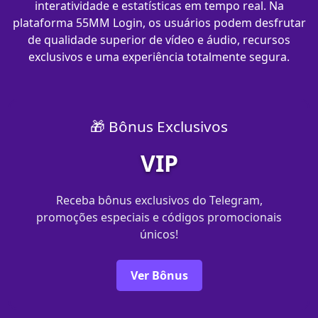
interatividade e estatísticas em tempo real. Na
plataforma 55MM Login, os usuários podem desfrutar
de qualidade superior de vídeo e áudio, recursos
exclusivos e uma experiência totalmente segura.
🎁 Bônus Exclusivos
VIP
Receba bônus exclusivos do Telegram,
promoções especiais e códigos promocionais
únicos!
Ver Bônus