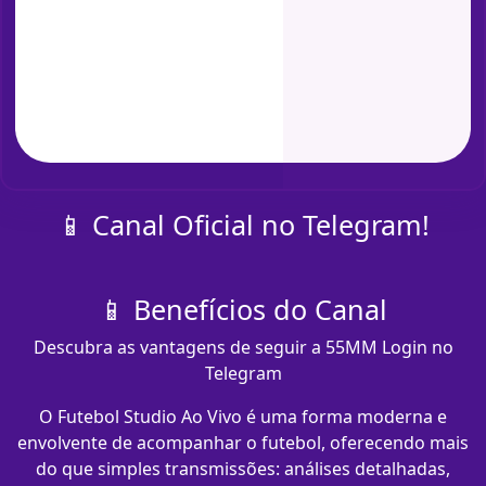
📱 Canal Oficial no Telegram!
📱 Benefícios do Canal
Descubra as vantagens de seguir a 55MM Login no
Telegram
O Futebol Studio Ao Vivo é uma forma moderna e
envolvente de acompanhar o futebol, oferecendo mais
do que simples transmissões: análises detalhadas,