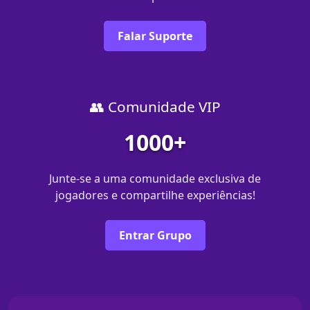
Falar Suporte
👥 Comunidade VIP
1000+
Junte-se a uma comunidade exclusiva de
jogadores e compartilhe experiências!
Entrar Grupo