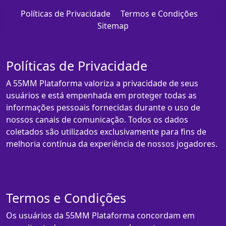
Políticas de Privacidade
Termos e Condições
Sitemap
Políticas de Privacidade
A 55MM Plataforma valoriza a privacidade de seus
usuários e está empenhada em proteger todas as
informações pessoais fornecidas durante o uso de
nossos canais de comunicação. Todos os dados
coletados são utilizados exclusivamente para fins de
melhoria contínua da experiência de nossos jogadores.
Termos e Condições
Os usuários da 55MM Plataforma concordam em