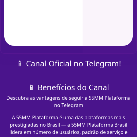
📱 Canal Oficial no Telegram!
📱 Benefícios do Canal
Descubra as vantagens de seguir a 55MM Plataforma
no Telegram
A 55MM Plataforma é uma das plataformas mais
prestigiadas no Brasil — a 55MM Plataforma Brasil
lidera em número de usuários, padrão de serviço e