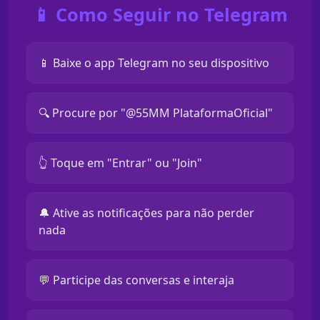
📱 Como Seguir no Telegram
📱 Baixe o app Telegram no seu dispositivo
🔍 Procure por "@55MM PlataformaOficial"
👆 Toque em "Entrar" ou "Join"
🔔 Ative as notificações para não perder
nada
💬 Participe das conversas e interaja