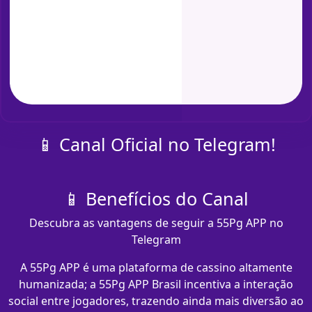
📱 Canal Oficial no Telegram!
📱 Benefícios do Canal
Descubra as vantagens de seguir a 55Pg APP no
Telegram
A 55Pg APP é uma plataforma de cassino altamente
humanizada; a 55Pg APP Brasil incentiva a interação
social entre jogadores, trazendo ainda mais diversão ao