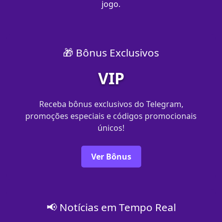
jogo.
🎁 Bônus Exclusivos
VIP
Receba bônus exclusivos do Telegram,
promoções especiais e códigos promocionais
únicos!
Ver Bônus
📢 Notícias em Tempo Real