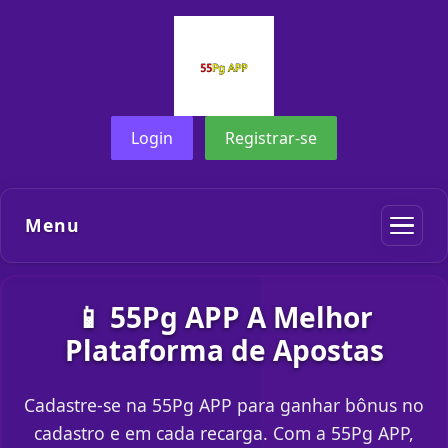
Login
Registrar-se
Menu
📱 55Pg APP A Melhor
Plataforma de Apostas
Cadastre-se na 55Pg APP para ganhar bônus no
cadastro e em cada recarga. Com a 55Pg APP,