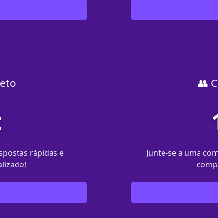
reto
👥 
t
espostas rápidas e
Junte-se a uma com
lizado!
compa
e