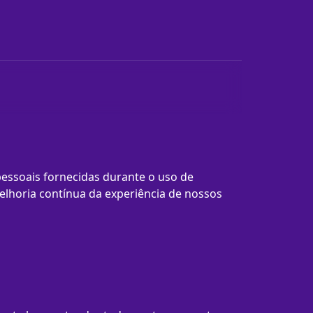
essoais fornecidas durante o uso de
elhoria contínua da experiência de nossos