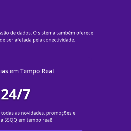
pressão de dados. O sistema também oferece
e ser afetada pela conectividade.
cias em Tempo Real
24/7
e todas as novidades, promoções e
da 55QQ em tempo real!