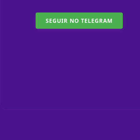
SEGUIR NO TELEGRAM