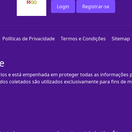
Login
Registrar-se
Políticas de Privacidade
Termos e Condições
Sitemap
de
ários e está empenhada em proteger todas as informações p
os coletados são utilizados exclusivamente para fins de m