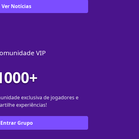
Ver Notícias
Comunidade VIP
1000+
unidade exclusiva de jogadores e
rtilhe experiências!
Entrar Grupo