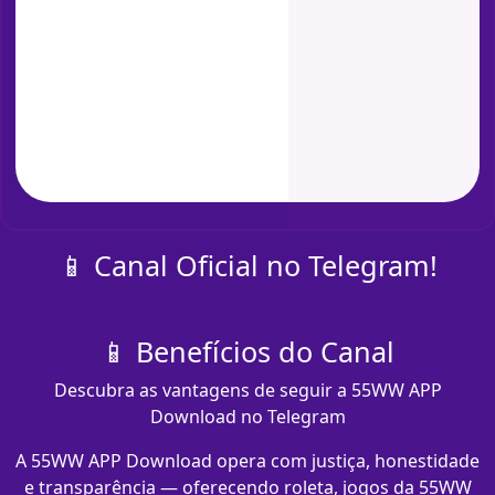
📱 Canal Oficial no Telegram!
📱 Benefícios do Canal
Descubra as vantagens de seguir a 55WW APP
Download no Telegram
A 55WW APP Download opera com justiça, honestidade
e transparência — oferecendo roleta, jogos da 55WW