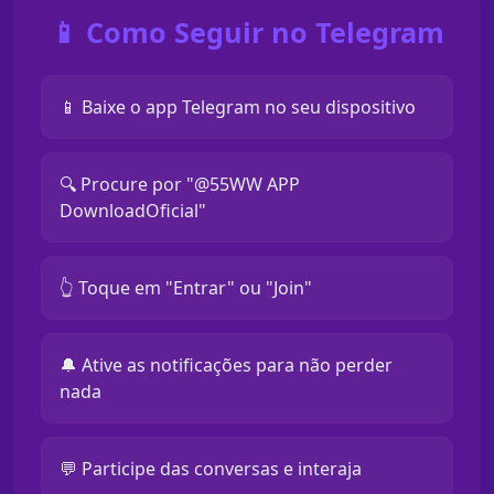
📱 Como Seguir no Telegram
📱 Baixe o app Telegram no seu dispositivo
🔍 Procure por "@55WW APP
DownloadOficial"
👆 Toque em "Entrar" ou "Join"
🔔 Ative as notificações para não perder
nada
💬 Participe das conversas e interaja