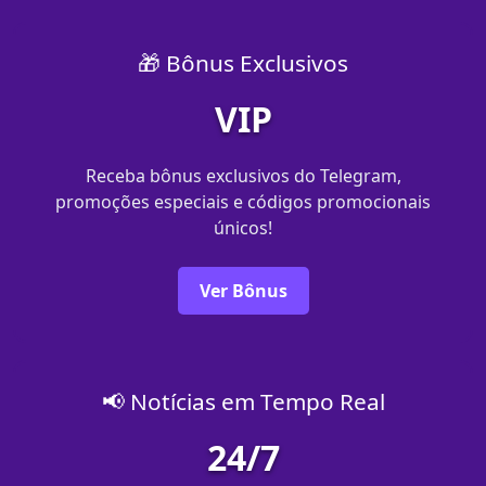
🎁 Bônus Exclusivos
VIP
Receba bônus exclusivos do Telegram,
promoções especiais e códigos promocionais
únicos!
Ver Bônus
📢 Notícias em Tempo Real
24/7