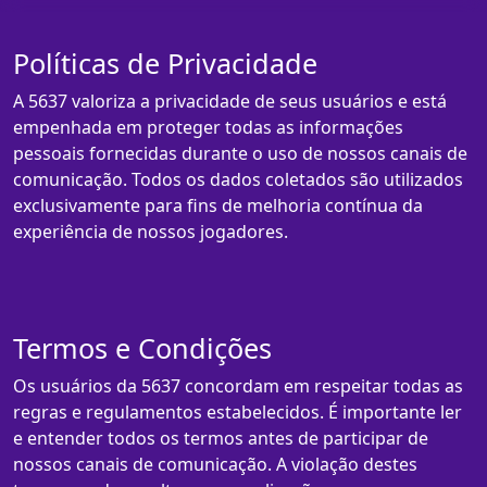
Políticas de Privacidade
A 5637 valoriza a privacidade de seus usuários e está
empenhada em proteger todas as informações
pessoais fornecidas durante o uso de nossos canais de
comunicação. Todos os dados coletados são utilizados
exclusivamente para fins de melhoria contínua da
experiência de nossos jogadores.
Termos e Condições
Os usuários da 5637 concordam em respeitar todas as
regras e regulamentos estabelecidos. É importante ler
e entender todos os termos antes de participar de
nossos canais de comunicação. A violação destes