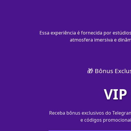
Essa experiência é fornecida por estúdios
atmosfera imersiva e dinâm
🎁 Bônus Exclu
VIP
Receba bônus exclusivos do Telegra
e códigos promocionai