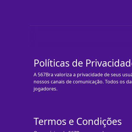
Políticas de Privacida
A 567Bra valoriza a privacidade de seus us
nossos canais de comunicação. Todos os dad
jogadores.
Termos e Condições