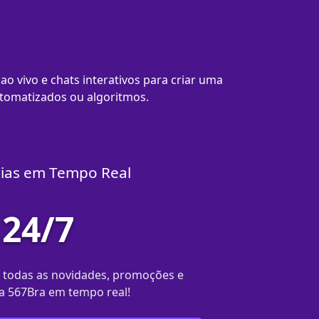
ao vivo e chats interativos para criar uma
utomatizados ou algoritmos.
cias em Tempo Real
24/7
e todas as novidades, promoções e
a 567Bra em tempo real!