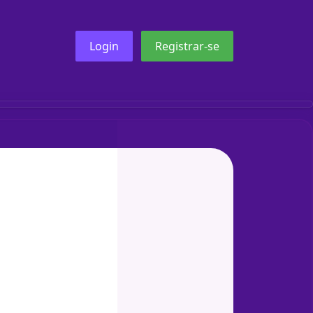
Login
Registrar-se