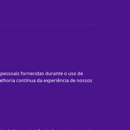
 pessoais fornecidas durante o uso de
elhoria contínua da experiência de nossos