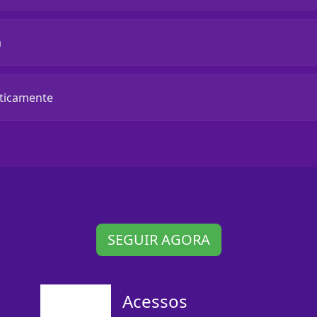
a
aticamente
SEGUIR AGORA
Acessos