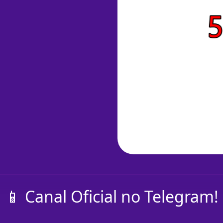
📱 Canal Oficial no Telegram!