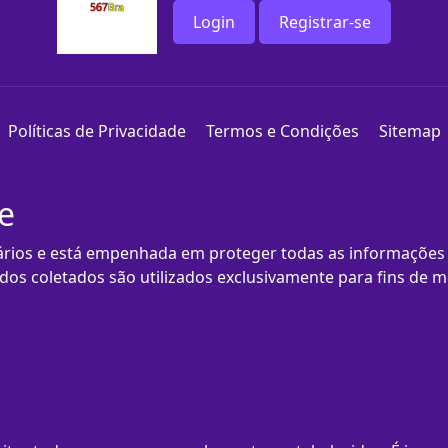
Login
Registrar-se
Políticas de Privacidade
Termos e Condições
Sitemap
de
uários e está empenhada em proteger todas as informações
os coletados são utilizados exclusivamente para fins de m