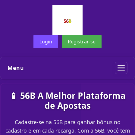
Login
Registrar-se
Menu
📱 56B A Melhor Plataforma
de Apostas
Cadastre-se na 56B para ganhar bônus no
cadastro e em cada recarga. Com a 56B, você tem