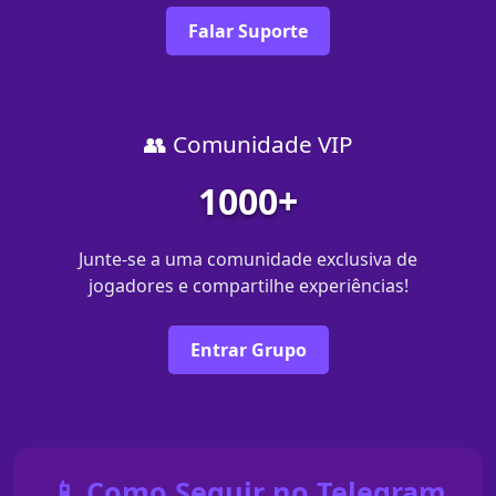
Falar Suporte
👥 Comunidade VIP
1000+
Junte-se a uma comunidade exclusiva de
jogadores e compartilhe experiências!
Entrar Grupo
📱 Como Seguir no Telegram