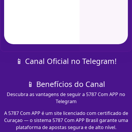
📱 Canal Oficial no Telegram!
📱 Benefícios do Canal
Descubra as vantagens de seguir a 5787 Com APP no
Telegram
A 5787 Com APP é um site licenciado com certificado de
Curaçao — o sistema 5787 Com APP Brasil garante uma
plataforma de apostas segura e de alto nível.