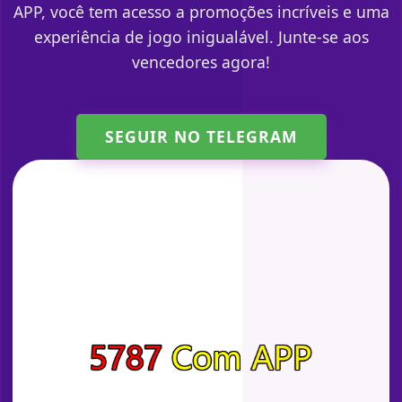
APP, você tem acesso a promoções incríveis e uma
experiência de jogo inigualável. Junte-se aos
vencedores agora!
SEGUIR NO TELEGRAM