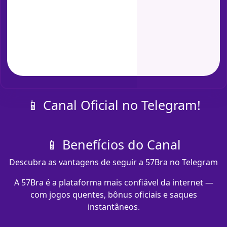
📱 Canal Oficial no Telegram!
📱 Benefícios do Canal
Descubra as vantagens de seguir a 57Bra no Telegram
A 57Bra é a plataforma mais confiável da internet —
com jogos quentes, bônus oficiais e saques
instantâneos.