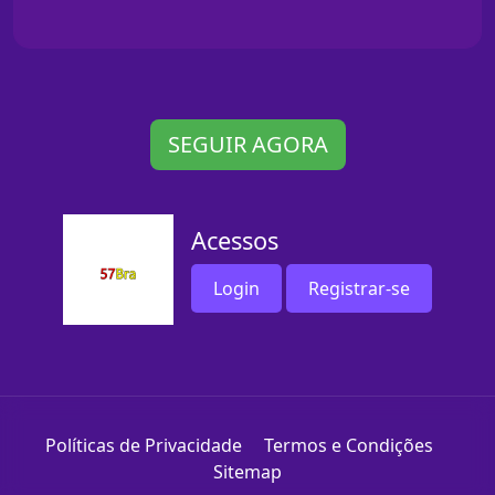
SEGUIR AGORA
Acessos
Login
Registrar-se
Políticas de Privacidade
Termos e Condições
Sitemap