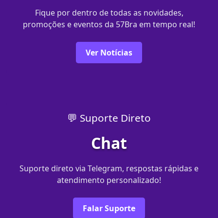
Fique por dentro de todas as novidades,
promoções e eventos da 57Bra em tempo real!
Ver Notícias
💬 Suporte Direto
Chat
Suporte direto via Telegram, respostas rápidas e
atendimento personalizado!
Falar Suporte