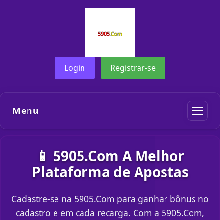
Login
Registrar-se
Menu
📱 5905.Com A Melhor
Plataforma de Apostas
Cadastre-se na 5905.Com para ganhar bônus no
cadastro e em cada recarga. Com a 5905.Com,