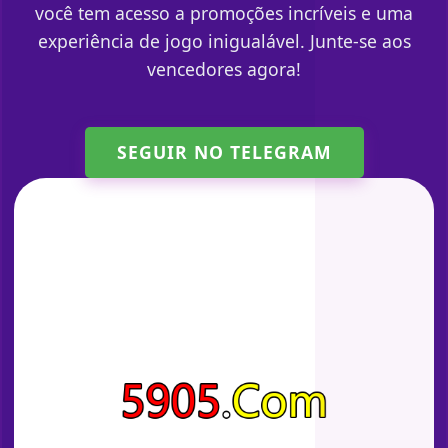
você tem acesso a promoções incríveis e uma
experiência de jogo inigualável. Junte-se aos
vencedores agora!
SEGUIR NO TELEGRAM