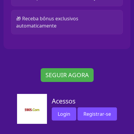
🎁 Receba bônus exclusivos
automaticamente
SEGUIR AGORA
Acessos
Login
Registrar-se