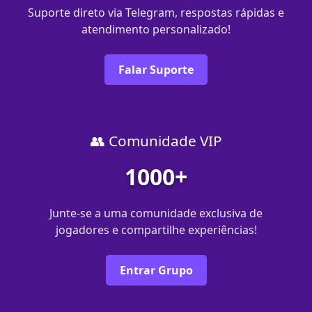
Suporte direto via Telegram, respostas rápidas e
atendimento personalizado!
Falar Suporte
👥 Comunidade VIP
1000+
Junte-se a uma comunidade exclusiva de
jogadores e compartilhe experiências!
Entrar Grupo