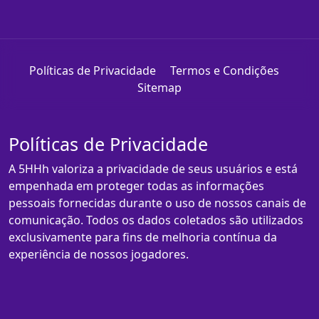
Políticas de Privacidade
Termos e Condições
Sitemap
Políticas de Privacidade
A 5HHh valoriza a privacidade de seus usuários e está
empenhada em proteger todas as informações
pessoais fornecidas durante o uso de nossos canais de
comunicação. Todos os dados coletados são utilizados
exclusivamente para fins de melhoria contínua da
experiência de nossos jogadores.