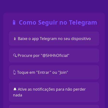
📱 Como Seguir no Telegram
📱 Baixe o app Telegram no seu dispositivo
🔍 Procure por "@5HHhOficial"
👆 Toque em "Entrar" ou "Join"
🔔 Ative as notificações para não perder
nada