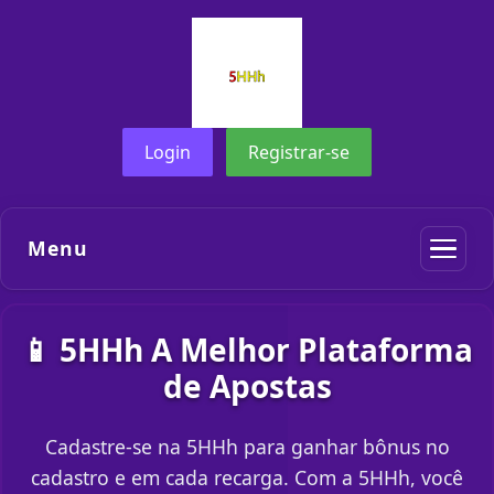
Login
Registrar-se
Menu
📱 5HHh A Melhor Plataforma
de Apostas
Cadastre-se na 5HHh para ganhar bônus no
cadastro e em cada recarga. Com a 5HHh, você