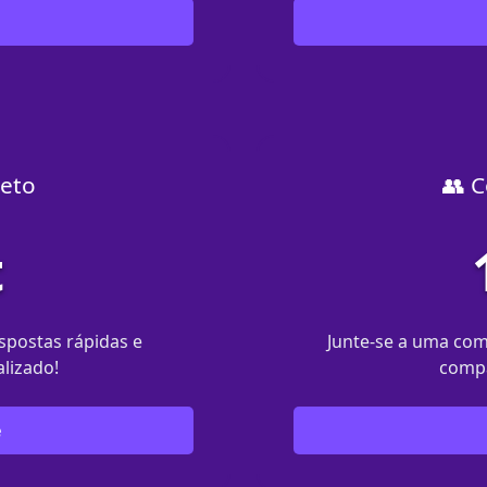
reto
👥 
t
espostas rápidas e
Junte-se a uma com
lizado!
compa
e