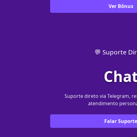
Ver Bônus
💬 Suporte Di
Cha
Suporte direto via Telegram, r
atendimento persona
Falar Suport