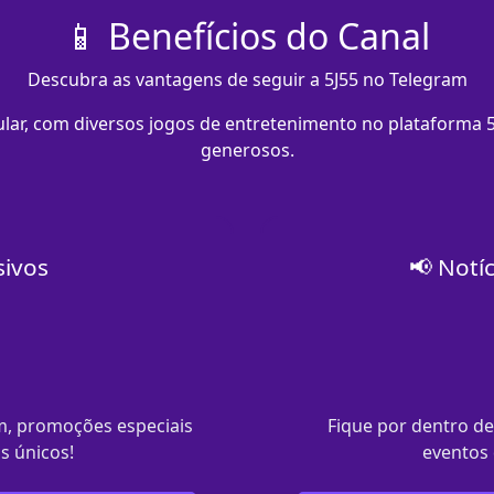
📱 Benefícios do Canal
Descubra as vantagens de seguir a 5J55 no Telegram
ar, com diversos jogos de entretenimento no plataforma 5J5
generosos.
sivos
📢 Notí
m, promoções especiais
Fique por dentro d
s únicos!
eventos 