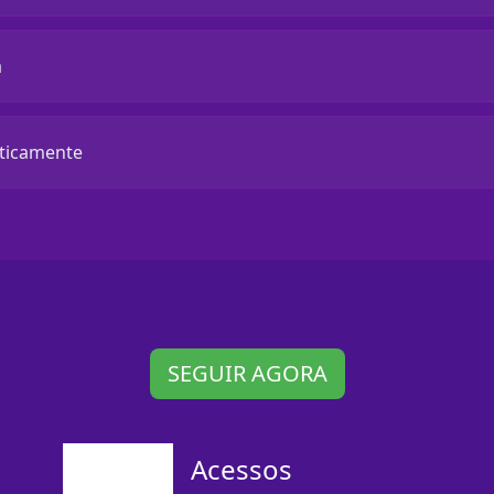
a
aticamente
SEGUIR AGORA
Acessos