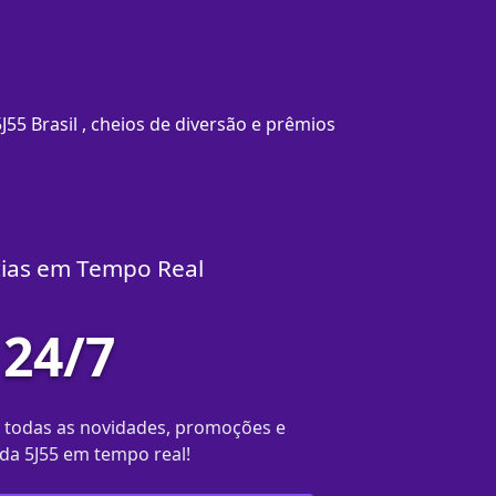
5 Brasil , cheios de diversão e prêmios
cias em Tempo Real
24/7
e todas as novidades, promoções e
da 5J55 em tempo real!