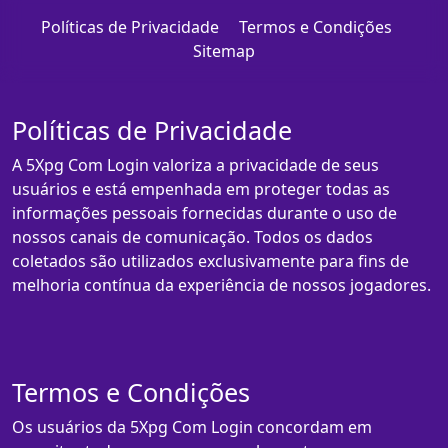
Políticas de Privacidade
Termos e Condições
Sitemap
Políticas de Privacidade
A 5Xpg Com Login valoriza a privacidade de seus
usuários e está empenhada em proteger todas as
informações pessoais fornecidas durante o uso de
nossos canais de comunicação. Todos os dados
coletados são utilizados exclusivamente para fins de
melhoria contínua da experiência de nossos jogadores.
Termos e Condições
Os usuários da 5Xpg Com Login concordam em