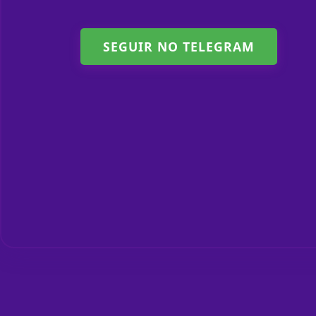
SEGUIR NO TELEGRAM