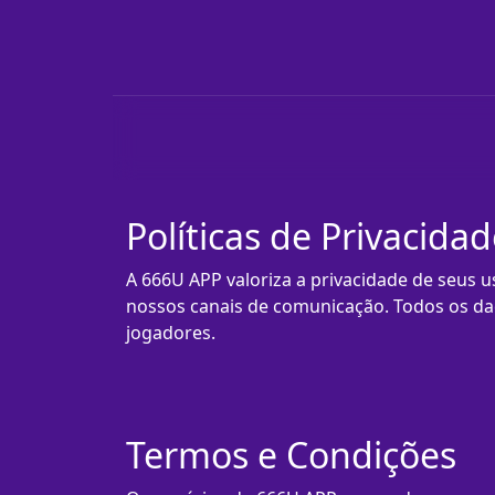
Políticas de Privacida
A 666U APP valoriza a privacidade de seus 
nossos canais de comunicação. Todos os dad
jogadores.
Termos e Condições