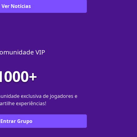
Ver Notícias
Comunidade VIP
1000+
unidade exclusiva de jogadores e
rtilhe experiências!
Entrar Grupo