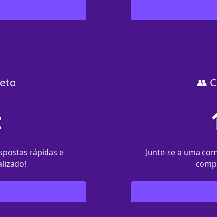
reto
👥 
t
espostas rápidas e
Junte-se a uma com
lizado!
compa
e