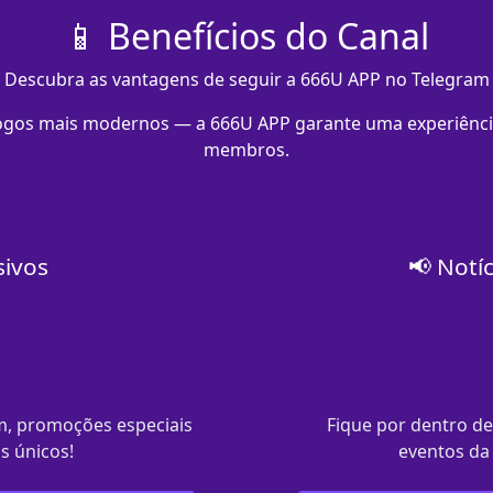
📱 Benefícios do Canal
Descubra as vantagens de seguir a 666U APP no Telegram
jogos mais modernos — a 666U APP garante uma experiênci
membros.
sivos
📢 Notí
m, promoções especiais
Fique por dentro d
s únicos!
eventos da