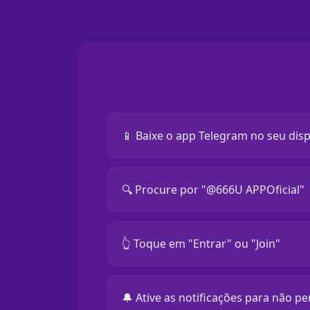
📱 Baixe o app Telegram no seu disp
🔍 Procure por "@666U APPOficial"
👆 Toque em "Entrar" ou "Join"
🔔 Ative as notificações para não p