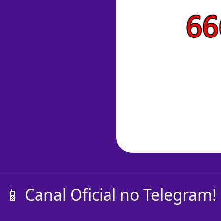
📱 Canal Oficial no Telegram!