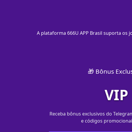
A plataforma 666U APP Brasil suporta os 
🎁 Bônus Exclu
VIP
Receba bônus exclusivos do Telegra
e códigos promocionai