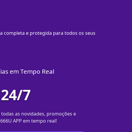
a completa e protegida para todos os seus
cias em Tempo Real
24/7
e todas as novidades, promoções e
 666U APP em tempo real!