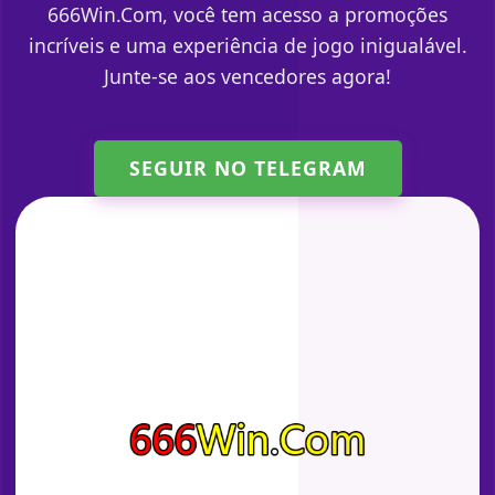
666Win.Com, você tem acesso a promoções
incríveis e uma experiência de jogo inigualável.
Junte-se aos vencedores agora!
SEGUIR NO TELEGRAM