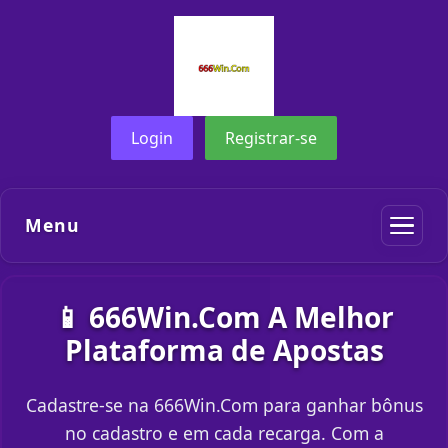
Login
Registrar-se
Menu
📱 666Win.Com A Melhor
Plataforma de Apostas
Cadastre-se na 666Win.Com para ganhar bônus
no cadastro e em cada recarga. Com a