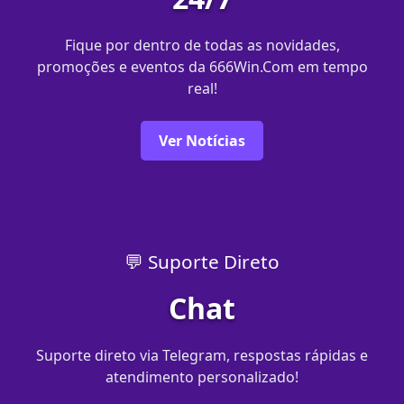
Fique por dentro de todas as novidades,
promoções e eventos da 666Win.Com em tempo
real!
Ver Notícias
💬 Suporte Direto
Chat
Suporte direto via Telegram, respostas rápidas e
atendimento personalizado!