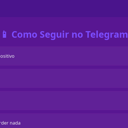
📱 Como Seguir no Telegram
ositivo
erder nada