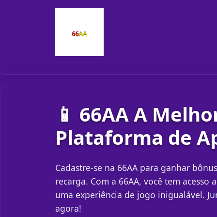
📱 66AA A Melho
Plataforma de A
Cadastre-se na 66AA para ganhar bônus
recarga. Com a 66AA, você tem acesso a
uma experiência de jogo inigualável. J
agora!