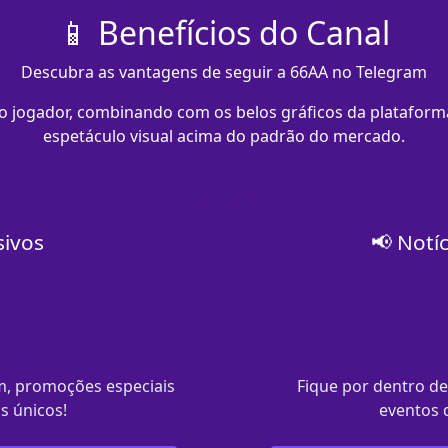
📱 Benefícios do Canal
Descubra as vantagens de seguir a 66AA no Telegram
do jogador, combinando com os belos gráficos da plataform
espetáculo visual acima do padrão do mercado.
sivos
📢 Notí
m, promoções especiais
Fique por dentro d
s únicos!
eventos 