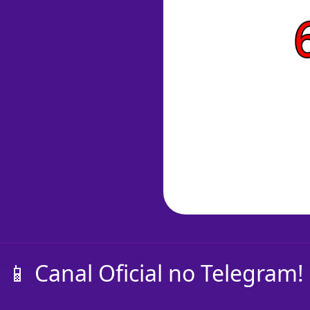
📱 Canal Oficial no Telegram!