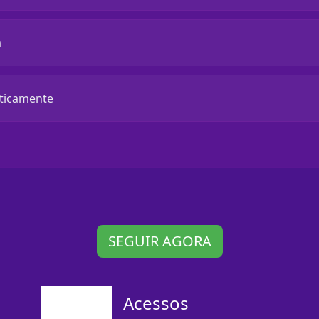
a
aticamente
SEGUIR AGORA
Acessos