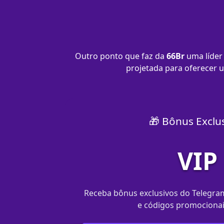
Outro ponto que faz da
66Br
uma líder 
projetada para oferecer u
🎁 Bônus Exclu
VIP
Receba bônus exclusivos do Telegra
e códigos promocionai