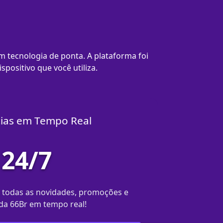
m tecnologia de ponta. A plataforma foi
positivo que você utiliza.
cias em Tempo Real
24/7
e todas as novidades, promoções e
da 66Br em tempo real!