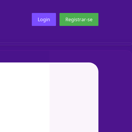
Login
Registrar-se