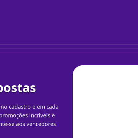
postas
 no cadastro e em cada
promoções incríveis e
unte-se aos vencedores