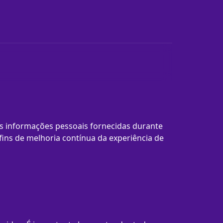
s informações pessoais fornecidas durante
fins de melhoria contínua da experiência de