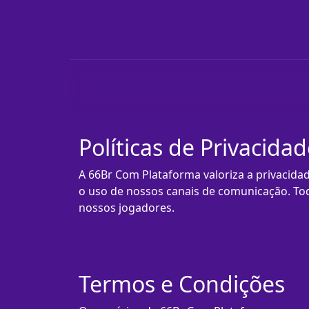
Políticas de Privacida
A 66Br Com Plataforma valoriza a privacid
o uso de nossos canais de comunicação. Tod
nossos jogadores.
Termos e Condições