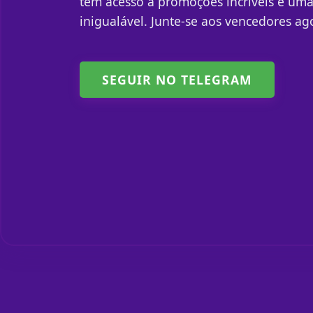
tem acesso a promoções incríveis e uma
inigualável. Junte-se aos vencedores ag
SEGUIR NO TELEGRAM