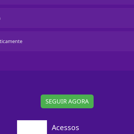
a
aticamente
SEGUIR AGORA
Acessos