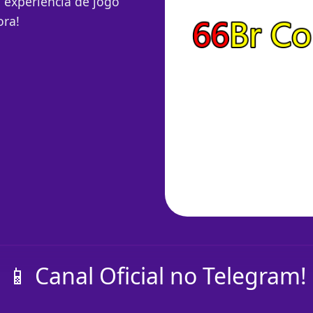
 experiência de jogo
ora!
📱 Canal Oficial no Telegram!