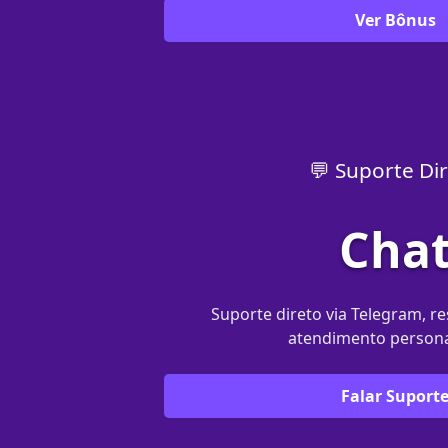
Ver Bônus
💬 Suporte Di
Cha
Suporte direto via Telegram, r
atendimento persona
Falar Suport