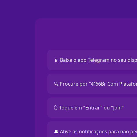
📱 Baixe o app Telegram no seu disp
🔍 Procure por "@66Br Com Platafo
👆 Toque em "Entrar" ou "Join"
🔔 Ative as notificações para não p