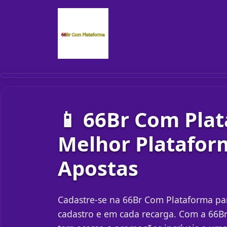
📱 66Br Com Pla
Melhor Platafor
Apostas
Cadastre-se na 66Br Com Plataforma p
cadastro e em cada recarga. Com a 66B