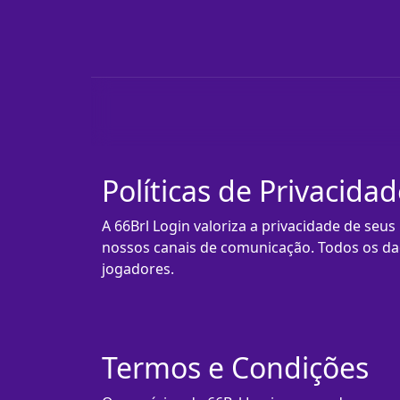
Políticas de Privacida
A 66Brl Login valoriza a privacidade de se
nossos canais de comunicação. Todos os dad
jogadores.
Termos e Condições