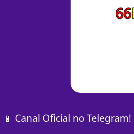
📱 Canal Oficial no Telegram!