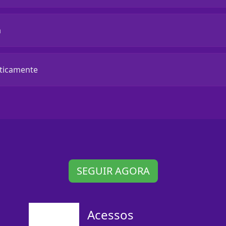
a
aticamente
SEGUIR AGORA
Acessos