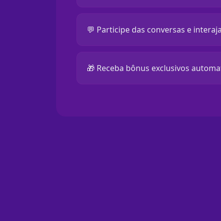
💬 Participe das conversas e interaj
🎁 Receba bônus exclusivos autom