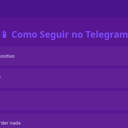
📱 Como Seguir no Telegram
ositivo
"
erder nada