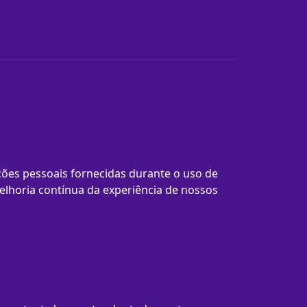
ções pessoais fornecidas durante o uso de
elhoria contínua da experiência de nossos