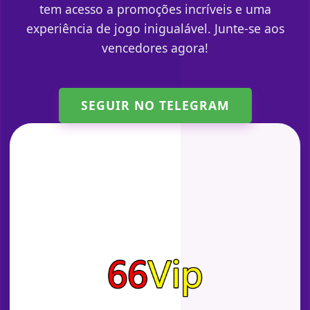
tem acesso a promoções incríveis e uma
experiência de jogo inigualável. Junte-se aos
vencedores agora!
SEGUIR NO TELEGRAM