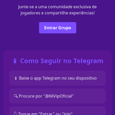
Junte-se a uma comunidade exclusiva de
jogadores e compartilhe experiências!
Entrar Grupo
📱 Como Seguir no Telegram
📱 Baixe o app Telegram no seu dispositivo
🔍 Procure por "@66VipOficial"
👆 Toque em "Entrar" ou "Join"