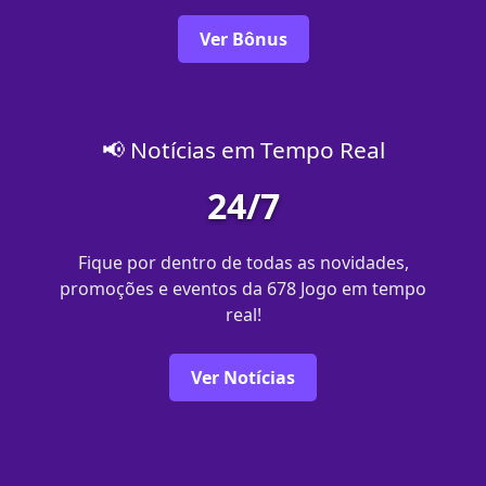
Ver Bônus
📢 Notícias em Tempo Real
24/7
Fique por dentro de todas as novidades,
promoções e eventos da 678 Jogo em tempo
real!
Ver Notícias