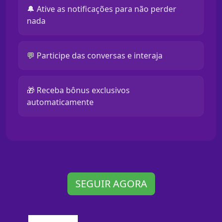
🔔 Ative as notificações para não perder
nada
💬 Participe das conversas e interaja
🎁 Receba bônus exclusivos
automaticamente
SEGUIR AGORA