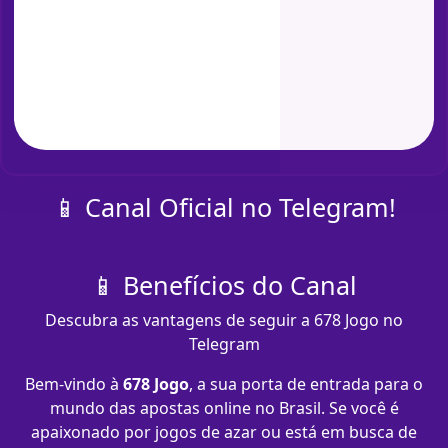
📱 Canal Oficial no Telegram!
📱 Benefícios do Canal
Descubra as vantagens de seguir a 678 Jogo no
Telegram
Bem-vindo à
678 Jogo
, a sua porta de entrada para o
mundo das apostas online no Brasil. Se você é
apaixonado por jogos de azar ou está em busca de