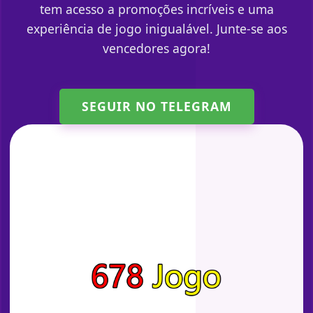
tem acesso a promoções incríveis e uma
experiência de jogo inigualável. Junte-se aos
vencedores agora!
SEGUIR NO TELEGRAM