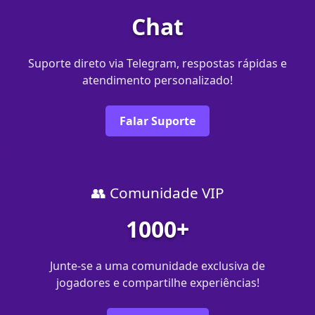
Chat
Suporte direto via Telegram, respostas rápidas e
atendimento personalizado!
Falar Suporte
👥 Comunidade VIP
1000+
Junte-se a uma comunidade exclusiva de
jogadores e compartilhe experiências!