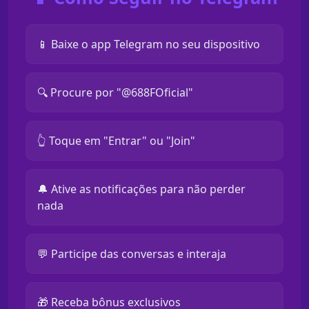
📱 Baixe o app Telegram no seu dispositivo
🔍 Procure por "@688FOficial"
👆 Toque em "Entrar" ou "Join"
🔔 Ative as notificações para não perder
nada
💬 Participe das conversas e interaja
🎁 Receba bônus exclusivos