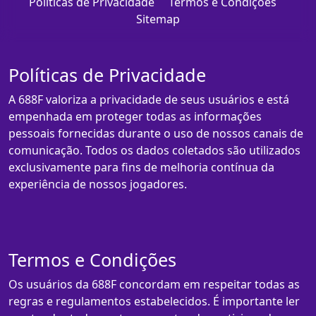
Políticas de Privacidade
Termos e Condições
Sitemap
Políticas de Privacidade
A 688F valoriza a privacidade de seus usuários e está
empenhada em proteger todas as informações
pessoais fornecidas durante o uso de nossos canais de
comunicação. Todos os dados coletados são utilizados
exclusivamente para fins de melhoria contínua da
experiência de nossos jogadores.
Termos e Condições
Os usuários da 688F concordam em respeitar todas as
regras e regulamentos estabelecidos. É importante ler