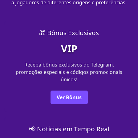
a jogadores de diferentes origens e preferências.
🎁 Bônus Exclusivos
VIP
Receba bônus exclusivos do Telegram,
promoções especiais e códigos promocionais
únicos!
Ver Bônus
📢 Notícias em Tempo Real