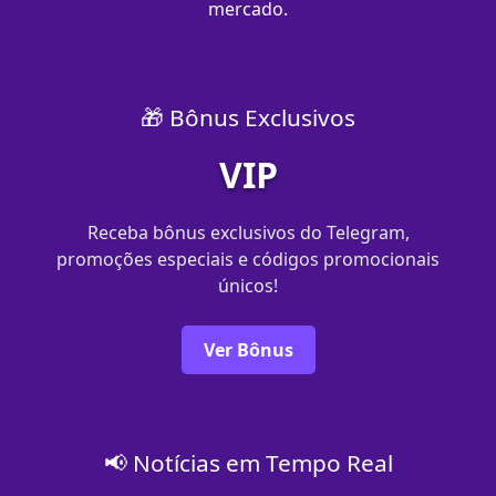
mercado.
🎁 Bônus Exclusivos
VIP
Receba bônus exclusivos do Telegram,
promoções especiais e códigos promocionais
únicos!
Ver Bônus
📢 Notícias em Tempo Real