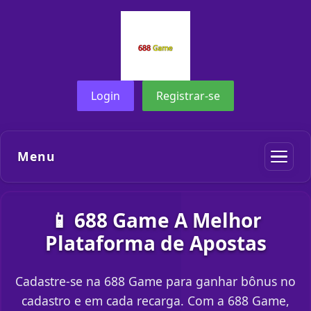
Login
Registrar-se
Menu
📱 688 Game A Melhor
Plataforma de Apostas
Cadastre-se na 688 Game para ganhar bônus no
cadastro e em cada recarga. Com a 688 Game,