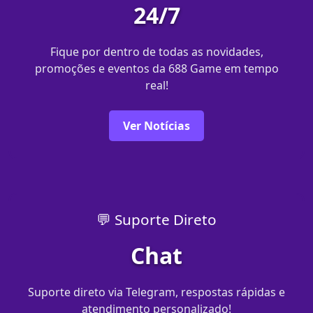
24/7
Fique por dentro de todas as novidades,
promoções e eventos da 688 Game em tempo
real!
Ver Notícias
💬 Suporte Direto
Chat
Suporte direto via Telegram, respostas rápidas e
atendimento personalizado!