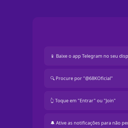
📱 Baixe o app Telegram no seu disp
🔍 Procure por "@68KOficial"
👆 Toque em "Entrar" ou "Join"
🔔 Ative as notificações para não p