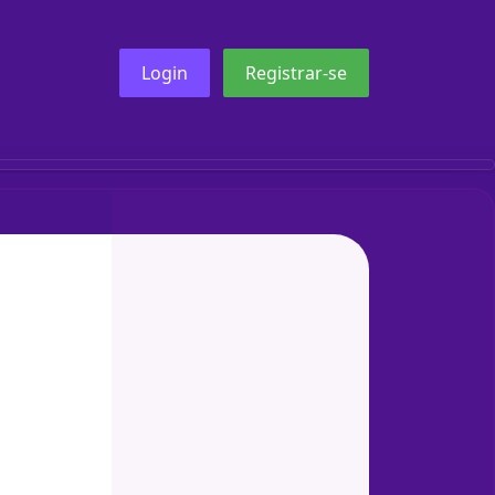
Login
Registrar-se