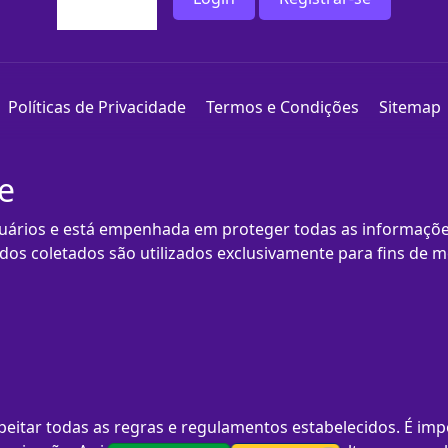
Políticas de Privacidade
Termos e Condições
Sitemap
de
suários e está empenhada em proteger todas as informaçõe
os coletados são utilizados exclusivamente para fins de m
itar todas as regras e regulamentos estabelecidos. É impo