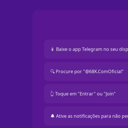
📱 Baixe o app Telegram no seu disp
🔍 Procure por "@68K.ComOficial"
👆 Toque em "Entrar" ou "Join"
🔔 Ative as notificações para não p