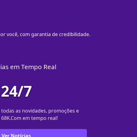
r você, com garantia de credibilidade.
cias em Tempo Real
24/7
e todas as novidades, promoções e
 68K.Com em tempo real!
Ver Notícias