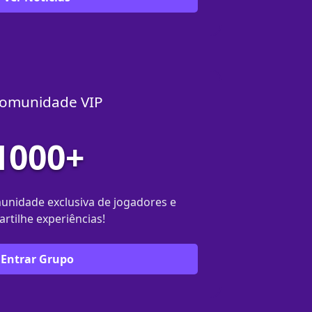
Comunidade VIP
1000+
unidade exclusiva de jogadores e
rtilhe experiências!
Entrar Grupo