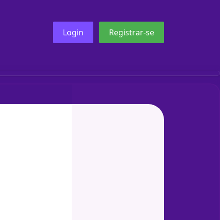
Login
Registrar-se