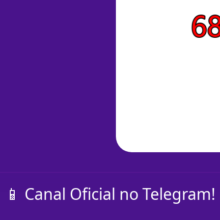
📱 Canal Oficial no Telegram!