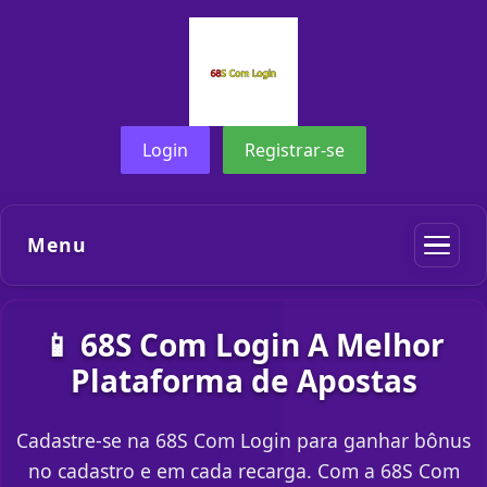
Login
Registrar-se
Menu
📱 68S Com Login A Melhor
Plataforma de Apostas
Cadastre-se na 68S Com Login para ganhar bônus
no cadastro e em cada recarga. Com a 68S Com