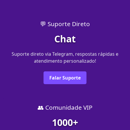
💬 Suporte Direto
Chat
Suporte direto via Telegram, respostas rápidas e
atendimento personalizado!
Falar Suporte
👥 Comunidade VIP
1000+