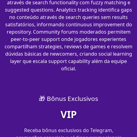
através de search functionality com fuzzy matching e
suggested questions. Analytics tracking identifica gaps
no conteúdo através de search queries sem results
satisfatórios, informando continuous improvement do
repository. Community forums moderados permitem
peer-to-peer support onde jogadores experientes
compartilham strategies, reviews de games e resolvem
dúvidas básicas de newcomers, criando social learning
layer que escala support capability além da equipe
oficial.
🎁 Bônus Exclusivos
VIP
Receba bônus exclusivos do Telegram,