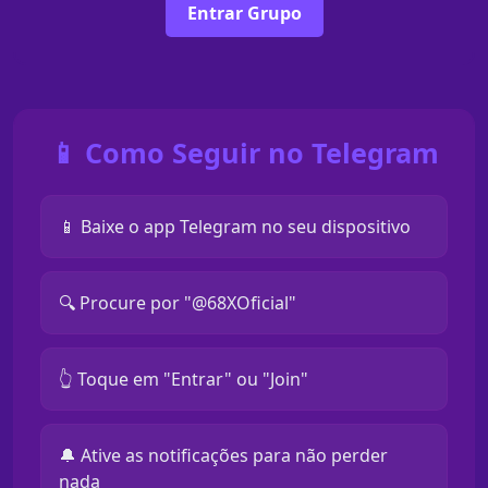
Entrar Grupo
📱 Como Seguir no Telegram
📱 Baixe o app Telegram no seu dispositivo
🔍 Procure por "@68XOficial"
👆 Toque em "Entrar" ou "Join"
🔔 Ative as notificações para não perder
nada