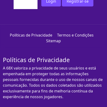
Login
Registrar-se
Políticas de Privacidade
Termos e Condições
Sitemap
Políticas de Privacidade
A 68X valoriza a privacidade de seus usuários e está
empenhada em proteger todas as informações
pessoais fornecidas durante o uso de nossos canais de
comunicação. Todos os dados coletados são utilizados
exclusivamente para fins de melhoria contínua da
experiência de nossos jogadores.