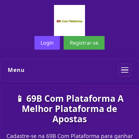
Login
Registrar-se
Menu
📱 69B Com Plataforma A
Melhor Plataforma de
Apostas
Cadastre-se na 69B Com Plataforma para ganhar