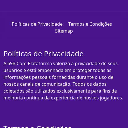
Políticas de Privacidade
Termos e Condições
Sitemap
Políticas de Privacidade
A 69B Com Plataforma valoriza a privacidade de seus
usuários e está empenhada em proteger todas as
informações pessoais fornecidas durante o uso de
nossos canais de comunicação. Todos os dados
coletados são utilizados exclusivamente para fins de
melhoria contínua da experiência de nossos jogadores.