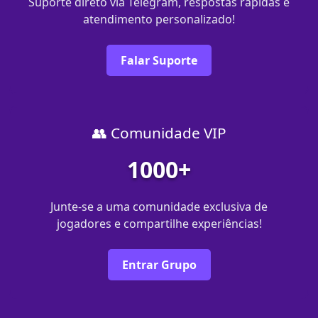
Suporte direto via Telegram, respostas rápidas e
atendimento personalizado!
Falar Suporte
👥 Comunidade VIP
1000+
Junte-se a uma comunidade exclusiva de
jogadores e compartilhe experiências!
Entrar Grupo