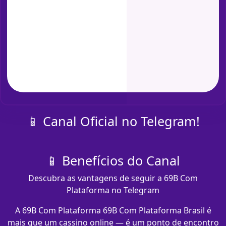
📱 Canal Oficial no Telegram!
📱 Benefícios do Canal
Descubra as vantagens de seguir a 69B Com
Plataforma no Telegram
A 69B Com Plataforma 69B Com Plataforma Brasil é
mais que um cassino online — é um ponto de encontro