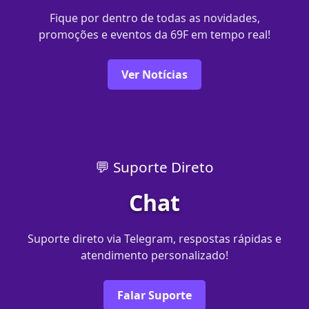
Fique por dentro de todas as novidades,
promoções e eventos da 69F em tempo real!
Ver Notícias
💬 Suporte Direto
Chat
Suporte direto via Telegram, respostas rápidas e
atendimento personalizado!
Falar Suporte