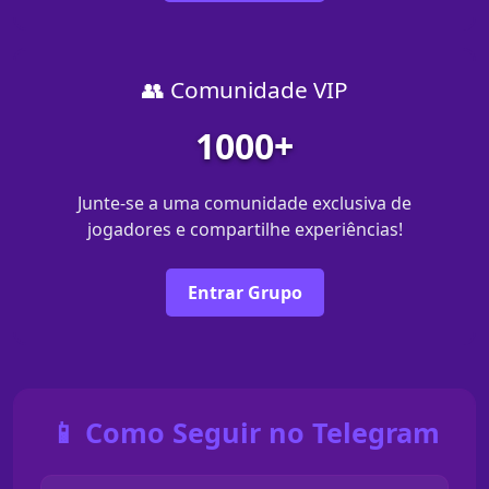
👥 Comunidade VIP
1000+
Junte-se a uma comunidade exclusiva de
jogadores e compartilhe experiências!
Entrar Grupo
📱 Como Seguir no Telegram