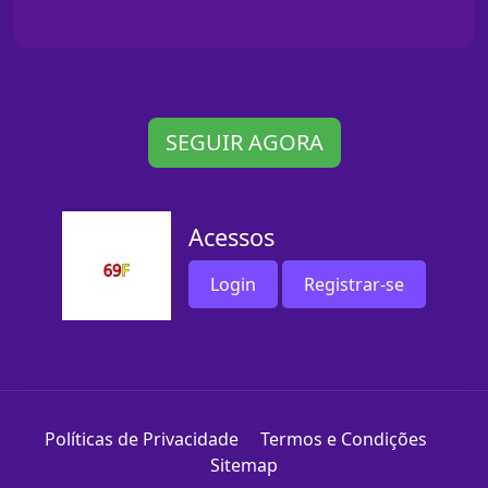
SEGUIR AGORA
Acessos
Login
Registrar-se
Políticas de Privacidade
Termos e Condições
Sitemap