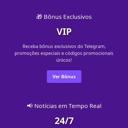
🎁 Bônus Exclusivos
VIP
Receba bônus exclusivos do Telegram,
promoções especiais e códigos promocionais
únicos!
Ver Bônus
📢 Notícias em Tempo Real
24/7