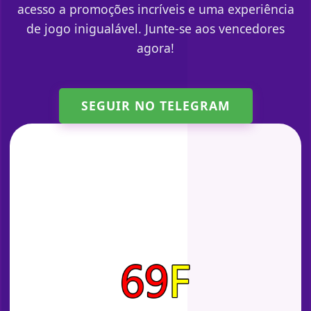
acesso a promoções incríveis e uma experiência
de jogo inigualável. Junte-se aos vencedores
agora!
SEGUIR NO TELEGRAM