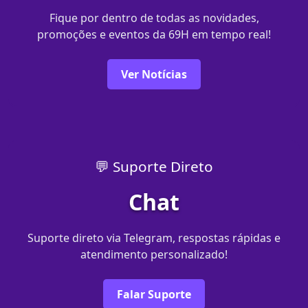
Fique por dentro de todas as novidades,
promoções e eventos da 69H em tempo real!
Ver Notícias
💬 Suporte Direto
Chat
Suporte direto via Telegram, respostas rápidas e
atendimento personalizado!
Falar Suporte