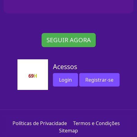
SEGUIR AGORA
Acessos
Login
Registrar-se
Políticas de Privacidade
Termos e Condições
Sitemap