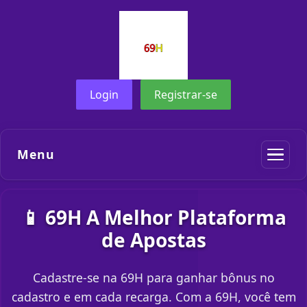
Login
Registrar-se
Menu
📱 69H A Melhor Plataforma
de Apostas
Cadastre-se na 69H para ganhar bônus no
cadastro e em cada recarga. Com a 69H, você tem