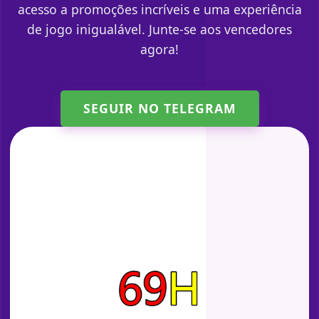
acesso a promoções incríveis e uma experiência
de jogo inigualável. Junte-se aos vencedores
agora!
SEGUIR NO TELEGRAM