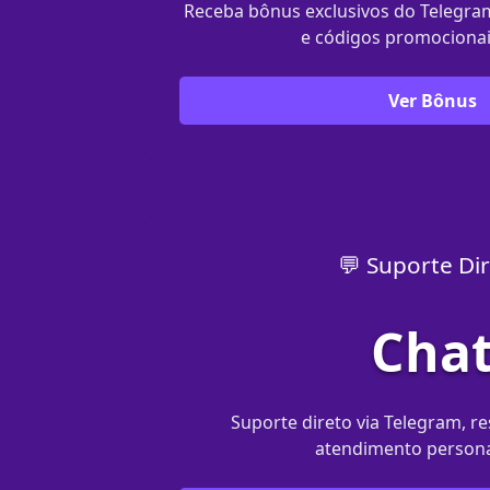
Receba bônus exclusivos do Telegra
e códigos promocionai
Ver Bônus
💬 Suporte Di
Cha
Suporte direto via Telegram, r
atendimento persona