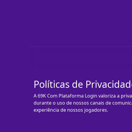
Políticas de Privacida
A 69K Com Plataforma Login valoriza a pri
durante o uso de nossos canais de comunica
experiência de nossos jogadores.