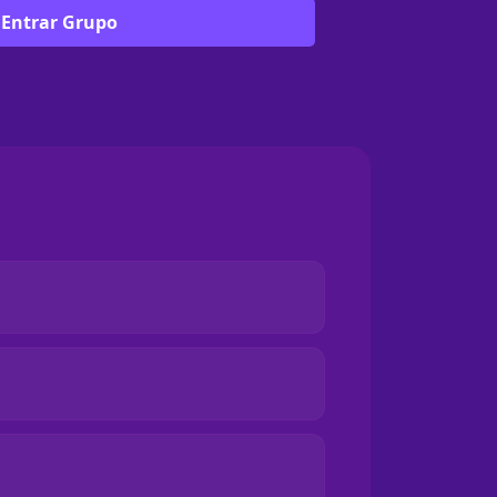
Entrar Grupo