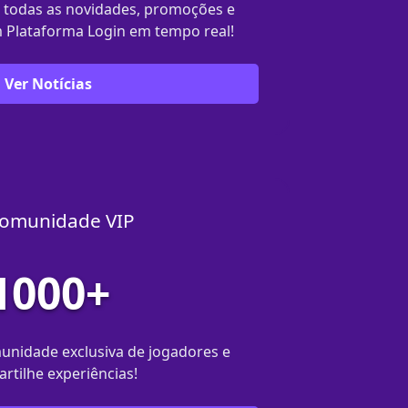
e todas as novidades, promoções e
 Plataforma Login em tempo real!
Ver Notícias
Comunidade VIP
1000+
unidade exclusiva de jogadores e
rtilhe experiências!