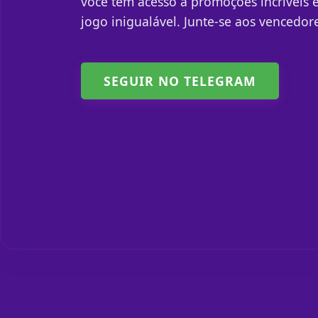
você tem acesso a promoções incríveis 
jogo inigualável. Junte-se aos vencedor
SEGUIR NO TELEGRAM