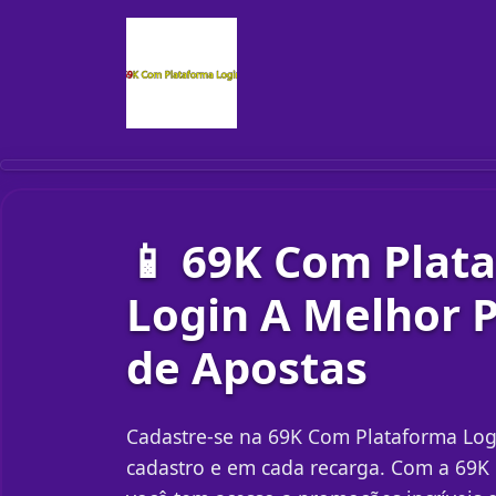
📱 69K Com Plat
Login A Melhor 
de Apostas
Cadastre-se na 69K Com Plataforma Lo
cadastro e em cada recarga. Com a 69K