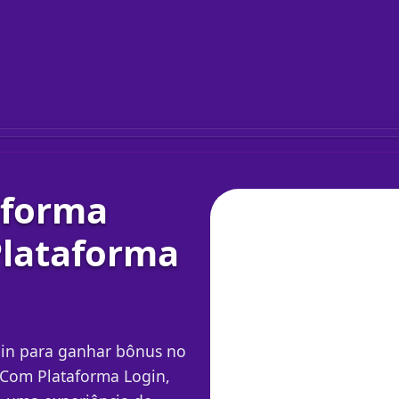
aforma
Plataforma
gin para ganhar bônus no
 Com Plataforma Login,