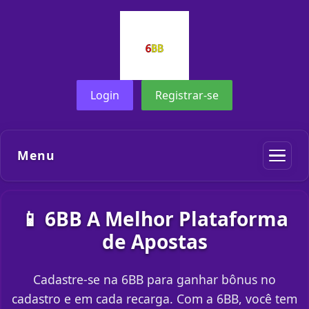
Login
Registrar-se
Menu
📱 6BB A Melhor Plataforma
de Apostas
Cadastre-se na 6BB para ganhar bônus no
cadastro e em cada recarga. Com a 6BB, você tem