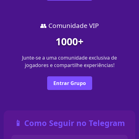
👥 Comunidade VIP
1000+
Junte-se a uma comunidade exclusiva de
jogadores e compartilhe experiências!
Entrar Grupo
📱 Como Seguir no Telegram