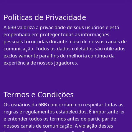
Políticas de Privacidade
A 6BB valoriza a privacidade de seus usuários e está
empenhada em proteger todas as informações
pessoais fornecidas durante o uso de nossos canais de
comunicação. Todos os dados coletados são utilizados
exclusivamente para fins de melhoria contínua da
experiência de nossos jogadores.
Termos e Condições
Os usuários da 6BB concordam em respeitar todas as
regras e regulamentos estabelecidos. É importante ler
e entender todos os termos antes de participar de
nossos canais de comunicação. A violação destes