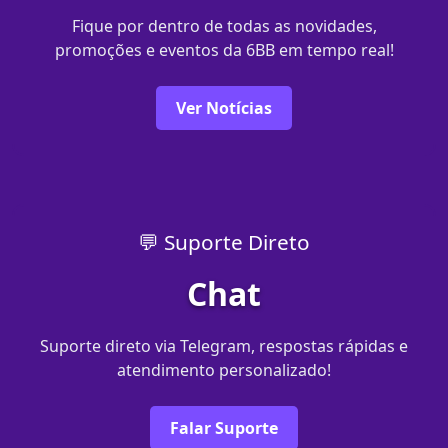
Fique por dentro de todas as novidades,
promoções e eventos da 6BB em tempo real!
Ver Notícias
💬 Suporte Direto
Chat
Suporte direto via Telegram, respostas rápidas e
atendimento personalizado!
Falar Suporte