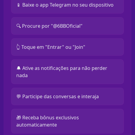
📱 Baixe o app Telegram no seu dispositivo
🔍 Procure por "@6BBOficial"
👆 Toque em "Entrar" ou "Join"
🔔 Ative as notificações para não perder
nada
💬 Participe das conversas e interaja
🎁 Receba bônus exclusivos
automaticamente