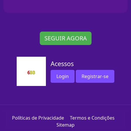
SEGUIR AGORA
Acessos
Login
Registrar-se
Políticas de Privacidade
Termos e Condições
Sitemap