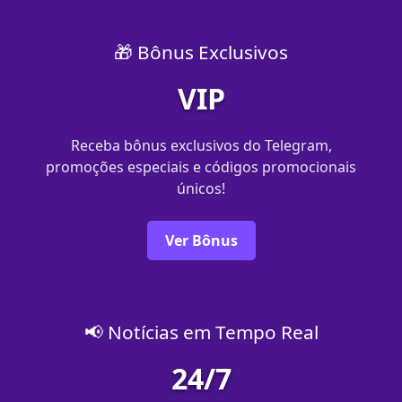
🎁 Bônus Exclusivos
VIP
Receba bônus exclusivos do Telegram,
promoções especiais e códigos promocionais
únicos!
Ver Bônus
📢 Notícias em Tempo Real
24/7