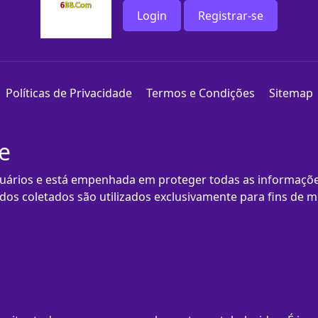
Login
Registrar-se
Políticas de Privacidade
Termos e Condições
Sitemap
de
usuários e está empenhada em proteger todas as informaçõe
os coletados são utilizados exclusivamente para fins de m