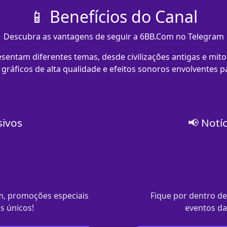
📱 Benefícios do Canal
Descubra as vantagens de seguir a 6BB.Com no Telegram
entam diferentes temas, desde civilizações antigas e mito
 gráficos de alta qualidade e efeitos sonoros envolventes p
sivos
📢 Notí
m, promoções especiais
Fique por dentro d
s únicos!
eventos da