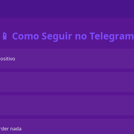
📱 Como Seguir no Telegram
ositivo
erder nada