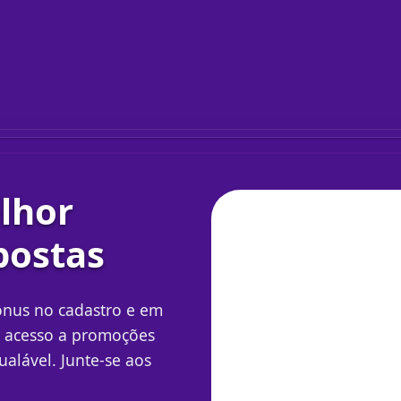
lhor
postas
ônus no cadastro e em
m acesso a promoções
ualável. Junte-se aos