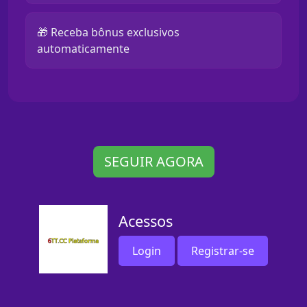
🎁 Receba bônus exclusivos
automaticamente
SEGUIR AGORA
Acessos
Login
Registrar-se