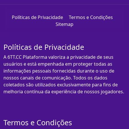
Políticas de Privacidade
Termos e Condições
Sitemap
Políticas de Privacidade
A 6TT.CC Plataforma valoriza a privacidade de seus
usuários e está empenhada em proteger todas as
informações pessoais fornecidas durante o uso de
nossos canais de comunicação. Todos os dados
coletados são utilizados exclusivamente para fins de
melhoria contínua da experiência de nossos jogadores.
Termos e Condições