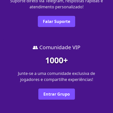
Suporte direto via Telegram, respostas rápidas e
atendimento personalizado!
Falar Suporte
👥 Comunidade VIP
1000+
Junte-se a uma comunidade exclusiva de
jogadores e compartilhe experiências!
Entrar Grupo