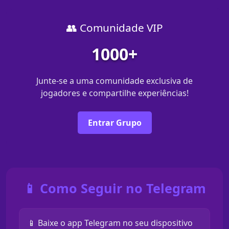
👥 Comunidade VIP
1000+
Junte-se a uma comunidade exclusiva de
jogadores e compartilhe experiências!
Entrar Grupo
📱 Como Seguir no Telegram
📱 Baixe o app Telegram no seu dispositivo