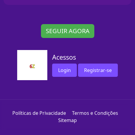
SEGUIR AGORA
Acessos
Login
Registrar-se
Políticas de Privacidade
Termos e Condições
Sitemap