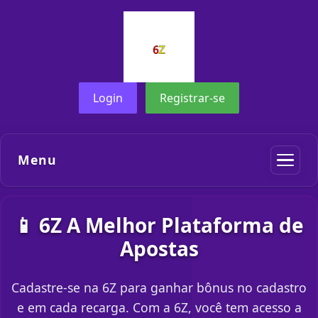
Login
Registrar-se
Menu
📱 6Z A Melhor Plataforma de
Apostas
Cadastre-se na 6Z para ganhar bônus no cadastro
e em cada recarga. Com a 6Z, você tem acesso a