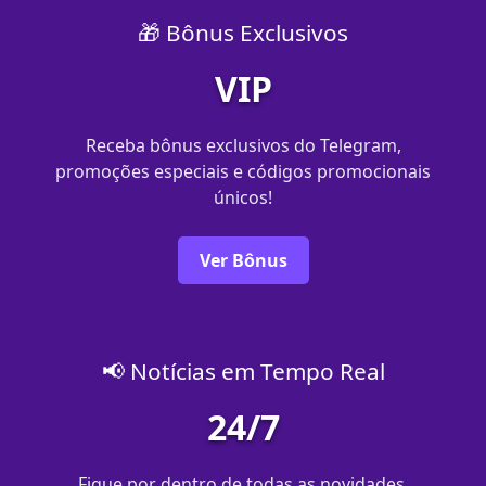
🎁 Bônus Exclusivos
VIP
Receba bônus exclusivos do Telegram,
promoções especiais e códigos promocionais
únicos!
Ver Bônus
📢 Notícias em Tempo Real
24/7
Fique por dentro de todas as novidades,