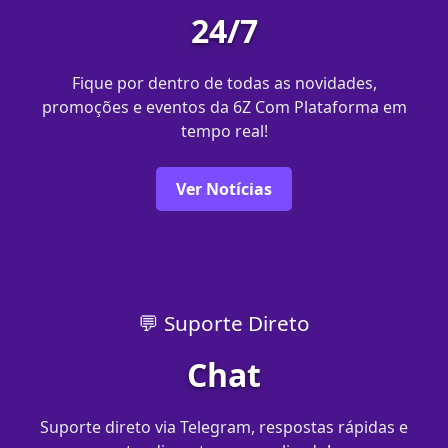
24/7
Fique por dentro de todas as novidades,
promoções e eventos da 6Z Com Plataforma em
tempo real!
Ver Notícias
💬 Suporte Direto
Chat
Suporte direto via Telegram, respostas rápidas e