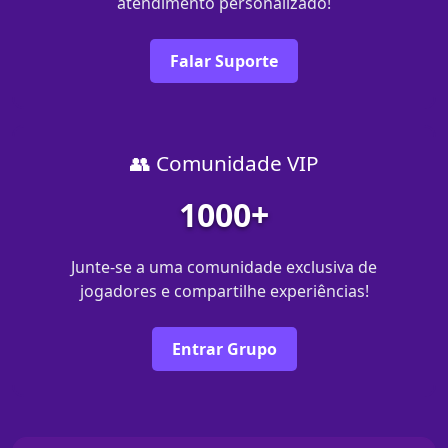
atendimento personalizado!
Falar Suporte
👥 Comunidade VIP
1000+
Junte-se a uma comunidade exclusiva de
jogadores e compartilhe experiências!
Entrar Grupo