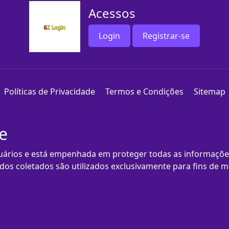
Acessos
Login
Registrar-se
Políticas de Privacidade
Termos e Condições
Sitemap
de
usuários e está empenhada em proteger todas as informaçõe
os coletados são utilizados exclusivamente para fins de m