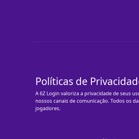
Políticas de Privacida
A 6Z Login valoriza a privacidade de seus 
nossos canais de comunicação. Todos os dad
jogadores.