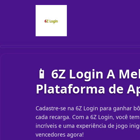
📱 6Z Login A Me
Plataforma de A
Cadastre-se na 6Z Login para ganhar b
cada recarga. Com a 6Z Login, você te
incríveis e uma experiência de jogo inig
vencedores agora!