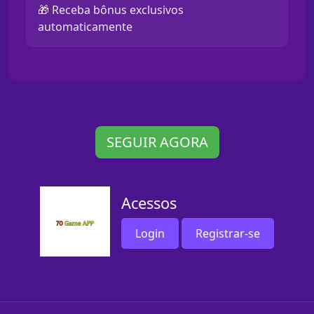
🎁 Receba bônus exclusivos
automaticamente
SEGUIR AGORA
Acessos
Login
Registrar-se