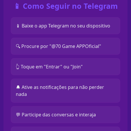
📱 Como Seguir no Telegram
📱 Baixe o app Telegram no seu dispositivo
🔍 Procure por "@70 Game APPOficial"
👆 Toque em "Entrar" ou "Join"
🔔 Ative as notificações para não perder
nada
💬 Participe das conversas e interaja