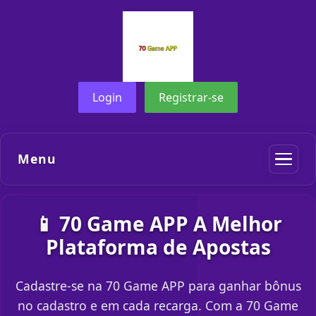
Login
Registrar-se
Menu
📱 70 Game APP A Melhor
Plataforma de Apostas
Cadastre-se na 70 Game APP para ganhar bônus
no cadastro e em cada recarga. Com a 70 Game