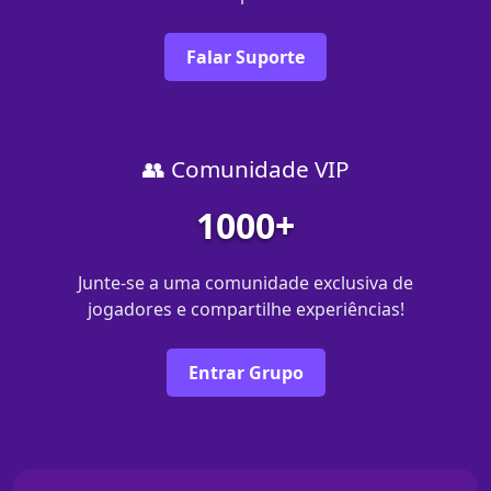
Falar Suporte
👥 Comunidade VIP
1000+
Junte-se a uma comunidade exclusiva de
jogadores e compartilhe experiências!
Entrar Grupo