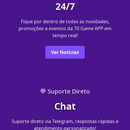
24/7
Fique por dentro de todas as novidades,
promoções e eventos da 70 Game APP em
tempo real!
Ver Notícias
💬 Suporte Direto
Chat
Suporte direto via Telegram, respostas rápidas e
atendimento personalizado!