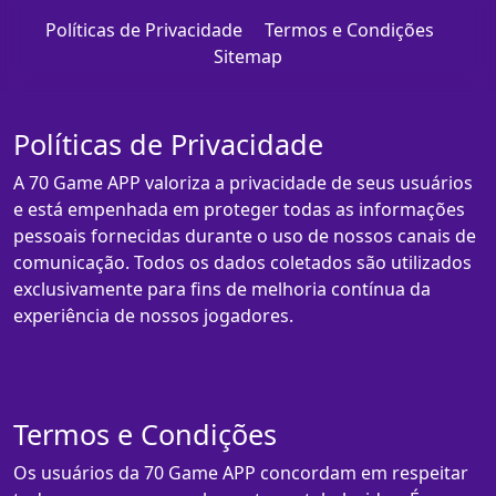
Políticas de Privacidade
Termos e Condições
Sitemap
Políticas de Privacidade
A 70 Game APP valoriza a privacidade de seus usuários
e está empenhada em proteger todas as informações
pessoais fornecidas durante o uso de nossos canais de
comunicação. Todos os dados coletados são utilizados
exclusivamente para fins de melhoria contínua da
experiência de nossos jogadores.
Termos e Condições
Os usuários da 70 Game APP concordam em respeitar