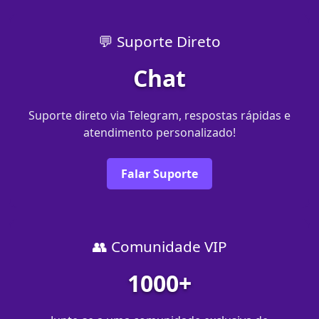
💬 Suporte Direto
Chat
Suporte direto via Telegram, respostas rápidas e
atendimento personalizado!
Falar Suporte
👥 Comunidade VIP
1000+