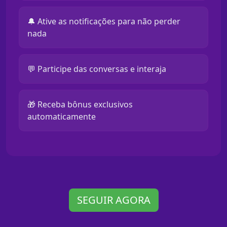
🔔 Ative as notificações para não perder
nada
💬 Participe das conversas e interaja
🎁 Receba bônus exclusivos
automaticamente
SEGUIR AGORA