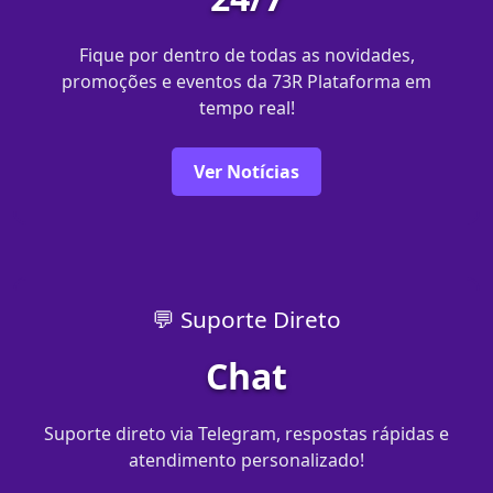
Fique por dentro de todas as novidades,
promoções e eventos da 73R Plataforma em
tempo real!
Ver Notícias
💬 Suporte Direto
Chat
Suporte direto via Telegram, respostas rápidas e
atendimento personalizado!