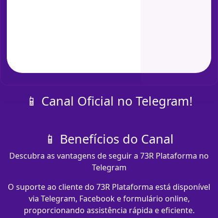
📱 Canal Oficial no Telegram!
📱 Benefícios do Canal
Descubra as vantagens de seguir a 73R Plataforma no
Telegram
O suporte ao cliente do 73R Plataforma está disponível
via Telegram, Facebook e formulário online,
proporcionando assistência rápida e eficiente.