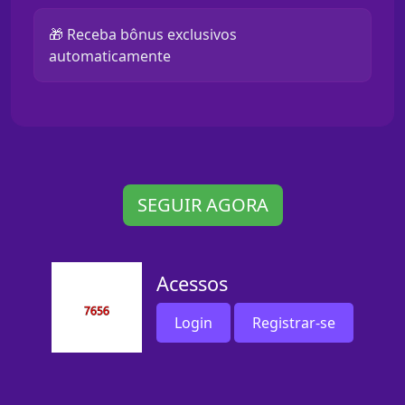
🎁 Receba bônus exclusivos
automaticamente
SEGUIR AGORA
Acessos
Login
Registrar-se