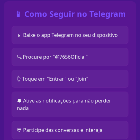
📱 Como Seguir no Telegram
📱 Baixe o app Telegram no seu dispositivo
🔍 Procure por "@7656Oficial"
👆 Toque em "Entrar" ou "Join"
🔔 Ative as notificações para não perder
nada
💬 Participe das conversas e interaja