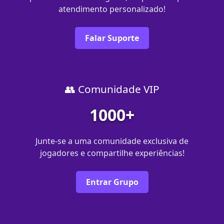
atendimento personalizado!
Falar Suporte
👥 Comunidade VIP
1000+
Junte-se a uma comunidade exclusiva de
jogadores e compartilhe experiências!
Entrar Grupo