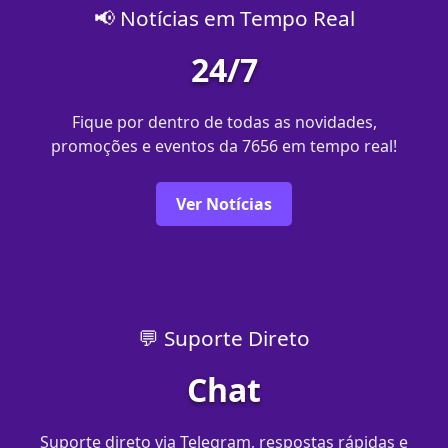
📢 Notícias em Tempo Real
24/7
Fique por dentro de todas as novidades,
promoções e eventos da 7656 em tempo real!
Ver Notícias
💬 Suporte Direto
Chat
Suporte direto via Telegram, respostas rápidas e