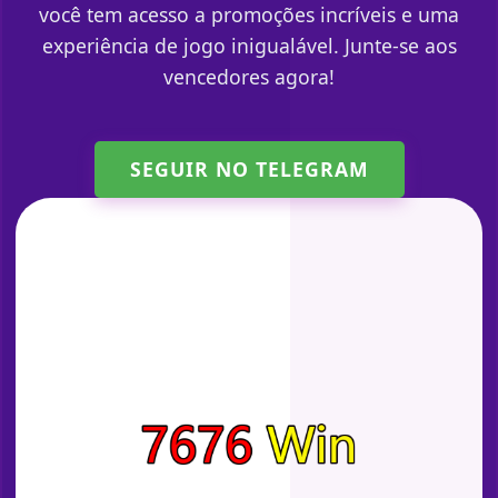
você tem acesso a promoções incríveis e uma
experiência de jogo inigualável. Junte-se aos
vencedores agora!
SEGUIR NO TELEGRAM