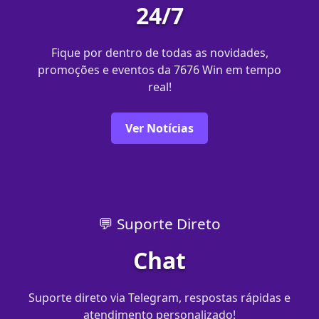
24/7
Fique por dentro de todas as novidades,
promoções e eventos da 7676 Win em tempo
real!
Ver Notícias
💬 Suporte Direto
Chat
Suporte direto via Telegram, respostas rápidas e
atendimento personalizado!