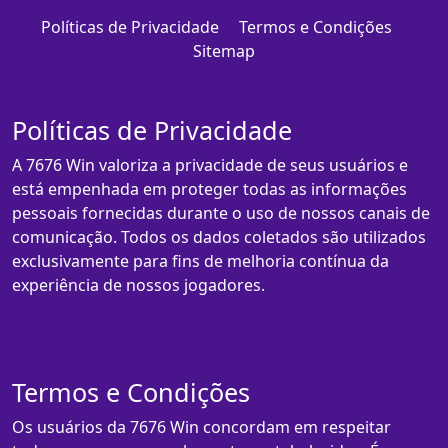
Políticas de Privacidade
Termos e Condições
Sitemap
Políticas de Privacidade
A 7676 Win valoriza a privacidade de seus usuários e
está empenhada em proteger todas as informações
pessoais fornecidas durante o uso de nossos canais de
comunicação. Todos os dados coletados são utilizados
exclusivamente para fins de melhoria contínua da
experiência de nossos jogadores.
Termos e Condições
Os usuários da 7676 Win concordam em respeitar