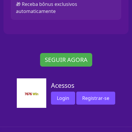
🎁 Receba bônus exclusivos
automaticamente
SEGUIR AGORA
Acessos
Login
Registrar-se