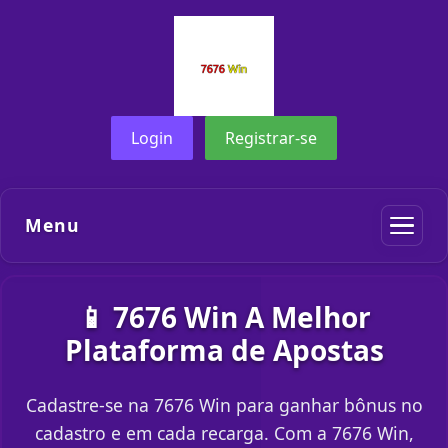
Login
Registrar-se
Menu
📱 7676 Win A Melhor
Plataforma de Apostas
Cadastre-se na 7676 Win para ganhar bônus no
cadastro e em cada recarga. Com a 7676 Win,